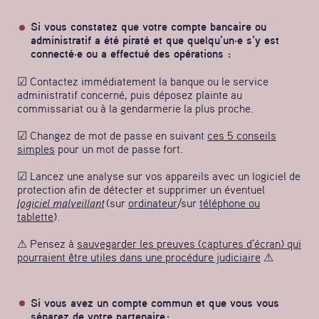
Si vous constatez que votre compte bancaire ou
administratif a été piraté et que quelqu’un·e s’y est
connecté·e ou a effectué des opérations :
☑ Contactez immédiatement la banque ou le service
administratif concerné, puis déposez plainte au
commissariat ou à la gendarmerie la plus proche.
☑ Changez de mot de passe en suivant
ces 5 conseils
simples
pour un mot de passe fort.
☑ Lancez une analyse sur vos appareils avec un logiciel de
protection afin de détecter et supprimer un éventuel
logiciel malveillant
(sur
ordinateur
/sur
téléphone ou
tablette
).
⚠ Pensez à
sauvegarder les preuves (captures d'écran) qui
pourraient être utiles dans une procédure judiciaire
⚠
Si vous avez un compte commun et que vous vous
séparez de votre partenaire :