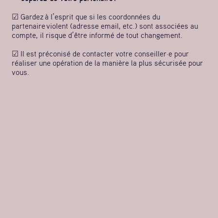
☑ Gardez à l’esprit que si les coordonnées du
partenaire violent (adresse email, etc.) sont associées au
compte, il risque d’être informé de tout changement.
☑ Il est préconisé de contacter votre conseiller·e pour
réaliser une opération de la manière la plus sécurisée pour
vous.
Quand vous avez fini de consulter vos comptes en ligne,
déconnectez-vous de votre compte plutôt que de
simplement fermer la fenêtre.
N’oubliez pas que pour une sécurisation efficace de vos
comptes bancaires,
il faut aussi sécuriser les appareils
sur lesquels vous les utilisez
: consultez les conseils de
sécurisation pour
votre téléphone
(ou tablette) et pour
votre
ordinateur
.