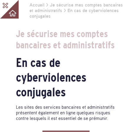
Accueil
>
Je sécurise mes comptes bancaires
Vous
Guide
et administratifs
> En cas de cyberviolences
de
conjugales
êtes
protection
numérique
ici
Je
Je sécurise
mes comptes
protège
ma
bancaires
et administratifs
vie
privée
en
En cas de
ligne
cyberviolences
conjugales
Les sites des services bancaires et administratifs
présentent également en ligne quelques risques
contre lesquels il est essentiel de se prémunir.