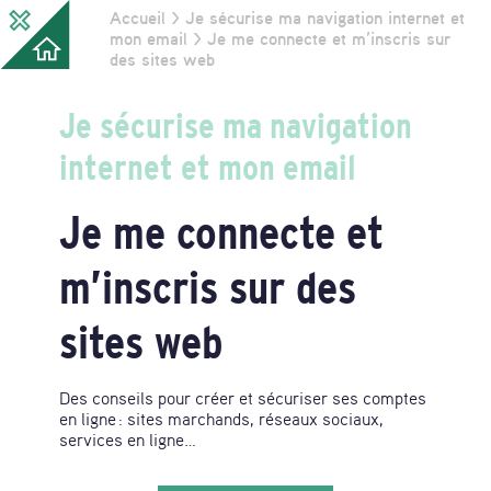
Accueil
>
Je sécurise ma navigation internet et
Vous
Guide
mon email
> Je me connecte et m’inscris sur
de
des sites web
êtes
protection
numérique
ici
Je
Je sécurise
ma navigation
protège
ma
internet
et mon email
vie
privée
en
Je me connecte
et
ligne
m’inscris
sur des
sites web
Des conseils pour créer et sécuriser ses comptes
en ligne : sites marchands, réseaux sociaux,
services en ligne…