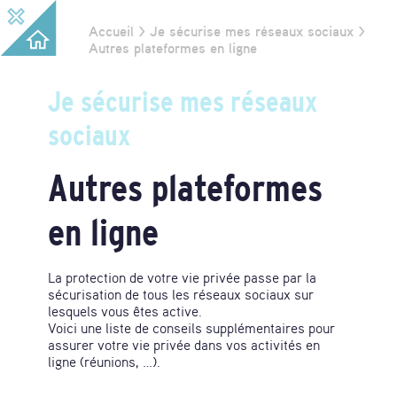
Guide
Accueil
>
Je sécurise mes réseaux sociaux
>
Vous
de
Autres plateformes en ligne
protection
êtes
numérique
Je
Je sécurise
mes réseaux
ici
protège
ma
sociaux
vie
privée
en
Autres plateformes
ligne
en ligne
La protection de votre vie privée passe par la
sécurisation de tous les réseaux sociaux sur
lesquels vous êtes active.
Voici une liste de conseils supplémentaires pour
assurer votre vie privée dans vos activités en
ligne (réunions, …).